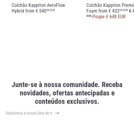
Colchão Kappiton AeroFlow
Colchão Kappiton Premi
P
Hybrid
from
€ 540
Foam
from
€ 432
€ 
00 EUR
00 EUR
r
Poupe € 648 EUR
EUR
e
ç
o
n
o
r
m
a
l
Junte-se à nossa comunidade. Receba
novidades, ofertas antecipadas e
conteúdos exclusivos.
Subscrever
Subscreva
a
nossa
lista