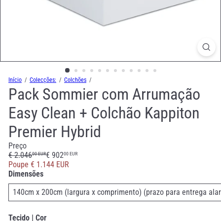
Início
Colecções:
Colchões
Pack Sommier com Arrumação
Easy Clean + Colchão Kappiton
Premier Hybrid
Preço
Preço
Preço
€ 2.046
€ 902
00 EUR
00 EUR
normal
de
Poupe € 1.144 EUR
saldo
Dimensões
Tecido | Cor