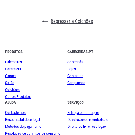
de
emails
Regressar a Colchões
PRODUTOS
CABECEIRAS.PT
Cabeceiras
Sobre nós
Sommiers
Lojas
Camas
Contactos
Sofás
Campanhas
Colchões
Outros Produtos
AJUDA
SERVIÇOS
Contacte-nos
Entrega e montagem
Responsabilidade legal
Devoluções e reembolsos
Métodos de pagamento
Direito de livre resolução
Resolução de conflitos de consumo