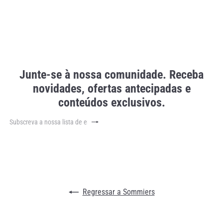
o
n
o
r
m
a
l
Junte-se à nossa comunidade. Receba
novidades, ofertas antecipadas e
conteúdos exclusivos.
Subscrever
Subscreva
a
nossa
lista
de
emails
Regressar a Sommiers