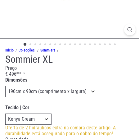
Início
Colecções:
Sommiers
Sommier XL
Preço
Preço
€ 496
00 EUR
normal
Dimensões
Tecido | Cor
Oferta de 2 hidráulicos extra na compra deste artigo. A
durabilidade está assegurada para o dobro do tempo!