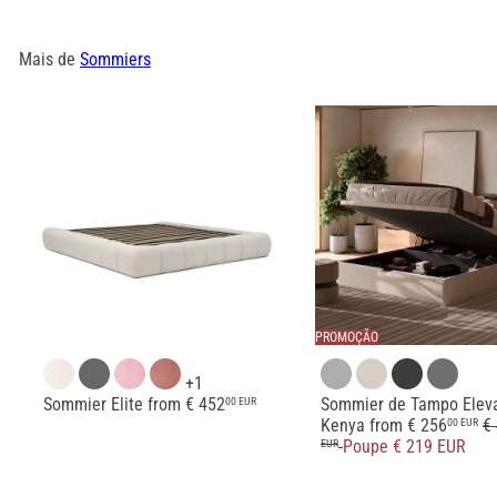
Mais de
Sommiers
PROMOÇÃO
+1
Sommier Elite
from
€ 452
Sommier de Tampo Eleva
00 EUR
P
Kenya
from
€ 256
€
00 EUR
r
Poupe € 219 EUR
EUR
e
ç