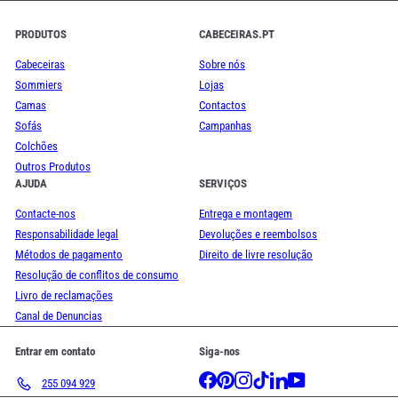
PRODUTOS
CABECEIRAS.PT
Cabeceiras
Sobre nós
Sommiers
Lojas
Camas
Contactos
Sofás
Campanhas
Colchões
Outros Produtos
AJUDA
SERVIÇOS
Contacte-nos
Entrega e montagem
Responsabilidade legal
Devoluções e reembolsos
Métodos de pagamento
Direito de livre resolução
Resolução de conflitos de consumo
Livro de reclamações
Canal de Denuncias
Entrar em contato
Siga-nos
Facebook
Pinterest
Instagram
TikTok
LinkedIn
YouTube
255 094 929