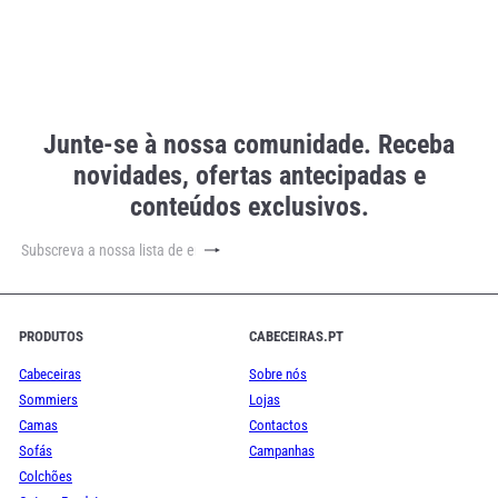
Junte-se à nossa comunidade. Receba
novidades, ofertas antecipadas e
conteúdos exclusivos.
Subscrever
Subscreva
a
nossa
lista
de
PRODUTOS
CABECEIRAS.PT
emails
Cabeceiras
Sobre nós
Sommiers
Lojas
Camas
Contactos
Sofás
Campanhas
Colchões