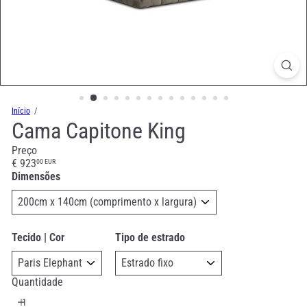
Início
Cama Capitone King
Preço
Preço
€ 923
00 EUR
normal
Dimensões
Tecido | Cor
Tipo de estrado
Quantidade