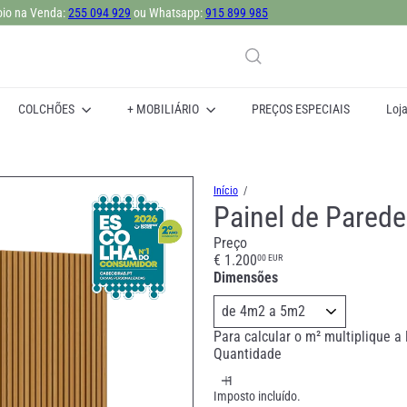
io na Venda:
255 094 929
ou Whatsapp:
915 899 985
slideshow
pausa
COLCHÕES
+ MOBILIÁRIO
PREÇOS ESPECIAIS
Loj
Início
Painel de Parede
Preço
Preço
€ 1.200
00 EUR
normal
Dimensões
Para calcular o m² multiplique a 
Quantidade
Imposto incluído.