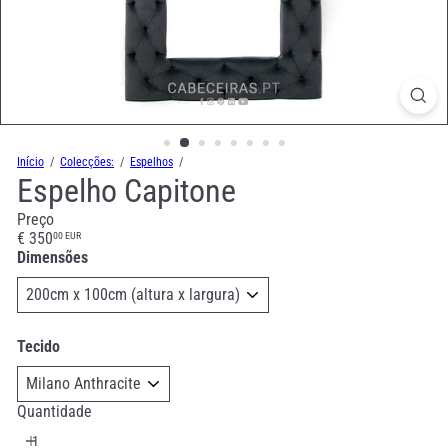
Início
Colecções:
Espelhos
Espelho Capitone
Preço
Preço
€ 350
00 EUR
normal
Dimensões
Tecido
Quantidade