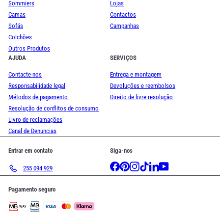
Sommiers
Lojas
Camas
Contactos
Sofás
Campanhas
Colchões
Outros Produtos
AJUDA
SERVIÇOS
Contacte-nos
Entrega e montagem
Responsabilidade legal
Devoluções e reembolsos
Métodos de pagamento
Direito de livre resolução
Resolução de conflitos de consumo
Livro de reclamações
Canal de Denuncias
Entrar em contato
Siga-nos
Facebook
Pinterest
Instagram
TikTok
LinkedIn
YouTube
255 094 929
Pagamento seguro