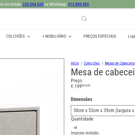
io na Venda:
255 094 929
ou Whatsapp:
915 899 985
 Compre Online ou visite uma das nossas lojas: Lisboa, Sintra, Matosinhos e P
slideshow
pausa
COLCHÕES
+ MOBILIÁRIO
PREÇOS ESPECIAIS
Loj
Início
Colecções:
Mesas de Cabeceira
Mesa de cabecei
Preço
Preço
€ 199
00 EUR
normal
Dimensões
Quantidade
Imposto incluído.