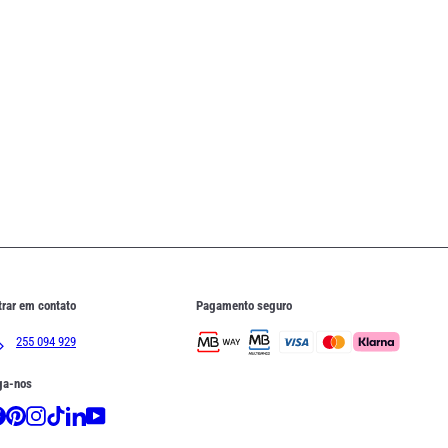
trar em contato
Pagamento seguro
255 094 929
ga-nos
Facebook
Pinterest
Instagram
TikTok
LinkedIn
YouTube