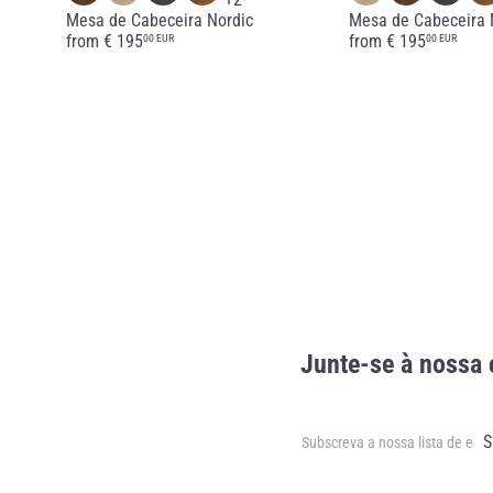
Mesa de Cabeceira Nordic
Mesa de Cabeceira 
from
€ 195
from
€ 195
00 EUR
00 EUR
Junte-se à nossa 
Subscrever
Subscreva
S
a
nossa