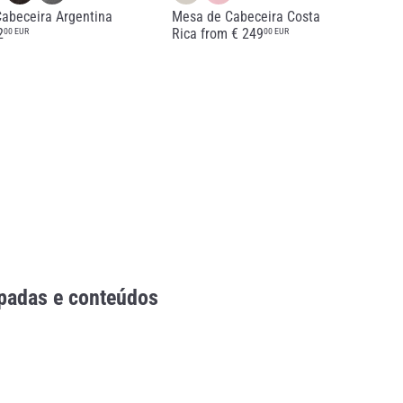
abeceira Argentina
Mesa de Cabeceira Costa
2
Rica
from
€ 249
00 EUR
00 EUR
ipadas e conteúdos