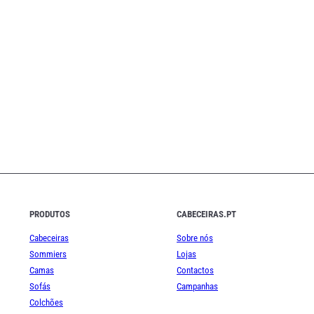
lista
de
emails
PRODUTOS
CABECEIRAS.PT
Cabeceiras
Sobre nós
Sommiers
Lojas
Camas
Contactos
Sofás
Campanhas
Colchões