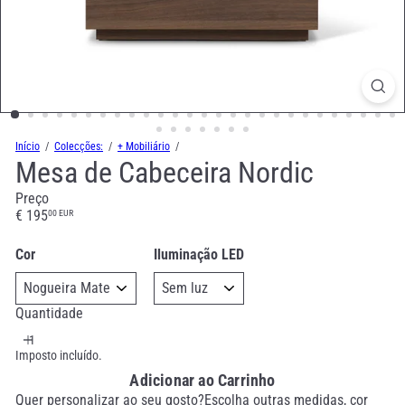
Início
Colecções:
+ Mobiliário
Mesa de Cabeceira Nordic
Preço
Preço
€ 195
00 EUR
normal
Cor
Iluminação LED
Quantidade
Imposto incluído.
Adicionar ao Carrinho
Quer personalizar ao seu gosto?Escolha outras medidas, cor