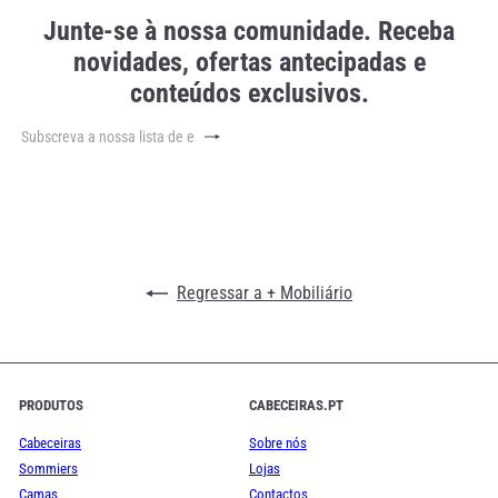
Junte-se à nossa comunidade. Receba
novidades, ofertas antecipadas e
conteúdos exclusivos.
Subscrever
Subscreva
a
nossa
lista
de
emails
Regressar a + Mobiliário
PRODUTOS
CABECEIRAS.PT
Cabeceiras
Sobre nós
Sommiers
Lojas
Camas
Contactos