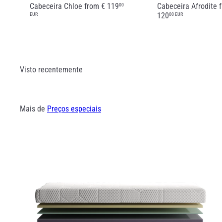
Cabeceira Chloe
from
€ 119
Cabeceira Afrodite
00
120
EUR
00 EUR
Visto recentemente
Mais de
Preços especiais