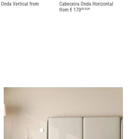
 Onda Vertical
from
Cabeceira Onda Horizontal
from
€ 170
00 EUR