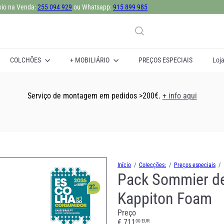
 Compre Online ou visite uma das nossas lojas: Lisboa, Sintra, Matosinhos e P
255 094 929
915 899 985
slideshow
pausa
COLCHÕES
+ MOBILIÁRIO
PREÇOS ESPECIAIS
Loj
Serviço de montagem em pedidos >200€.
+ info aqui
Início
Colecções:
Preços especiais
Pack Sommier de
Kappiton Foam
Preço
Preço
€ 711
00 EUR