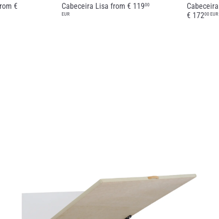
from
€
Cabeceira Lisa
from
€ 119
Cabeceira
00
€ 172
EUR
00 EUR