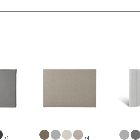
+1
+4