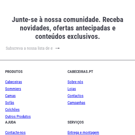
Junte-se à nossa comunidade. Receba
novidades, ofertas antecipadas e
conteúdos exclusivos.
Subscrever
Subscreva
a
nossa
lista
de
PRODUTOS
CABECEIRAS.PT
emails
Cabeceiras
Sobre nós
Sommiers
Lojas
Camas
Contactos
Sofás
Campanhas
Colchões
Outros Produtos
AJUDA
SERVIÇOS
Contacte-nos
Entrega e montagem