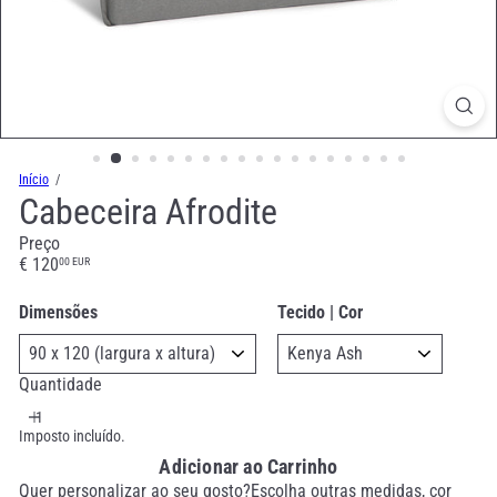
Início
Cabeceira Afrodite
Preço
Preço
€ 120
00 EUR
normal
Dimensões
Tecido | Cor
Quantidade
Imposto incluído.
Adicionar ao Carrinho
Quer personalizar ao seu gosto?Escolha outras medidas, cor