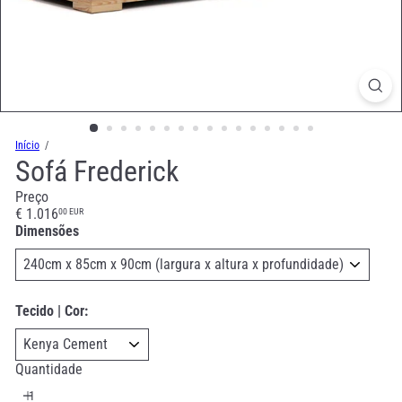
Início
Sofá Frederick
Preço
Preço
€ 1.016
00 EUR
normal
Dimensões
Tecido | Cor:
Quantidade