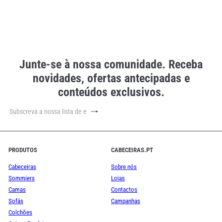
Junte-se à nossa comunidade. Receba
novidades, ofertas antecipadas e
conteúdos exclusivos.
Subscrever
Subscreva
a
nossa
lista
de
PRODUTOS
CABECEIRAS.PT
emails
Cabeceiras
Sobre nós
Sommiers
Lojas
Camas
Contactos
Sofás
Campanhas
Colchões